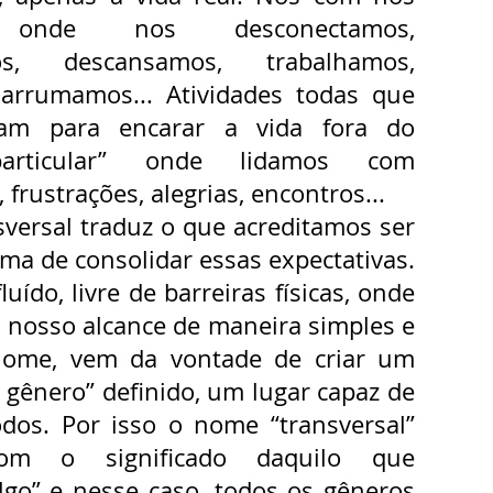
 onde nos desconectamos,
mos, descansamos, trabalhamos,
arrumamos... Atividades todas que
am para encarar a vida fora do
 particular” onde lidamos com
 frustrações, alegrias, encontros...
sversal traduz o que acreditamos ser
ma de consolidar essas expectativas.
uído, livre de barreiras físicas, onde
o nosso alcance de maneira simples e
 nome, vem da vontade de criar um
 gênero” definido, um lugar capaz de
odos. Por isso o nome “transversal”
com o significado daquilo que
algo” e nesse caso, todos os gêneros