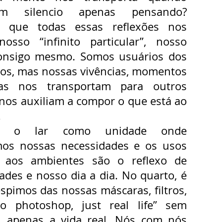
m silencio apenas pensando?
s que todas essas reflexões nos
osso “infinito particular”, nosso
nsigo mesmo. Somos usuários dos
icos, mas nossas vivências, momentos
ias nos transportam para outros
 nos auxiliam a compor o que está ao
.
os o lar como unidade onde
mos nossas necessidades e os usos
aos ambientes são o reflexo de
ades e nosso dia a dia. No quarto, é
spimos das nossas máscaras, filtros,
no photoshop, just real life” sem
, apenas a vida real. Nós com nós